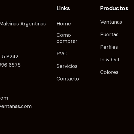
Links
Productos
Ventanas
Malvinas Argentinas
Home
Puertas
Como
comprar
Perfiles
PVC
7 518242
In & Out
5996 6575
Servicios
Colores
Contacto
com
ventanas.com