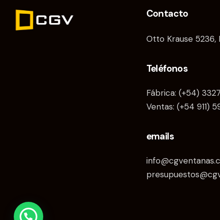
Contacto
Otto Krause 5236, 
Teléfonos
Fábrica: (+54) 332
Ventas: (+54 911) 
emails
info@cgventanas.
presupuestos@cg